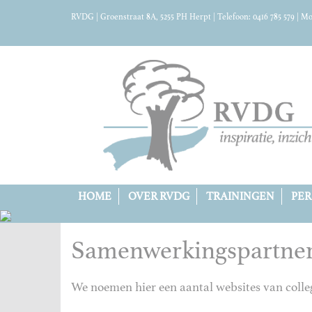
RVDG | Groenstraat 8A, 5255 PH Herpt | Telefoon: 0416 785 579 | Mob
HOME
OVER RVDG
TRAININGEN
PER
Samenwerkingspartne
We noemen hier een aantal websites van colleg