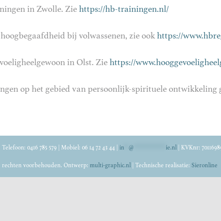
ingen in Zwolle. Zie
https://hb-trainingen.nl/
 hoogbegaafdheid bij volwassenen, zie ook
https://www.hbreg
oeligheelgewoon in Olst. Zie
https://www.hooggevoeligheel
ningen op het gebied van persoonlijk-spirituele ontwikkelin
elefoon: 0416 785 579 | Mobiel: 06 14 72 43 44 |
in
**
@
*************
ie.nl
| KVKnr: 7011698
e rechten voorbehouden. Ontwerp:
multi-graphic.nl
| Technische realisatie:
Sieronline