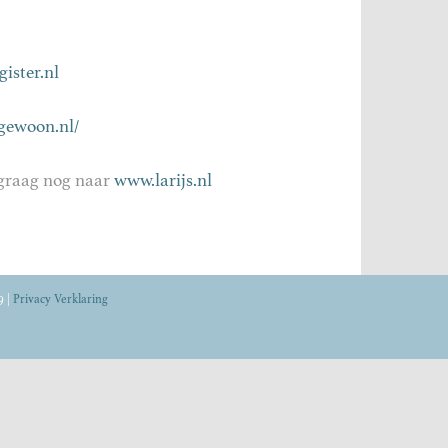
ister.nl
gewoon.nl/
g graag nog naar
www.larijs.nl
9 |
Privacy Verklaring